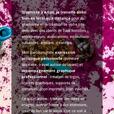
Graphiste à Arras
,
je travaille aussi
bien en local qu’à distance
pour du
graphisme et la création de votre site
web, avec des clients de tous horizons :
entrepreneurs, associations, institutions
culturelles, artisans, créateurs…
Mon parcours mêle
expression
artistique personnelle
(peinture
abstraite, travail autour du vivant) et
accompagnement graphique
professionnel
: création de logos,
chartes graphiques, supports de
communication imprimés, sites internet…
Ce qui m’anime : traduire des idées en
images, donner forme à des intentions,
créer du lien par le visuel. Que ce soit à